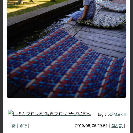
tag：
5D Mark III
|
優
|
旅行
|
2019/08/05 19:52 |
CM(0)
|