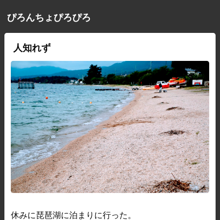
ぴろんちょぴろぴろ
人知れず
休みに琵琶湖に泊まりに行った。