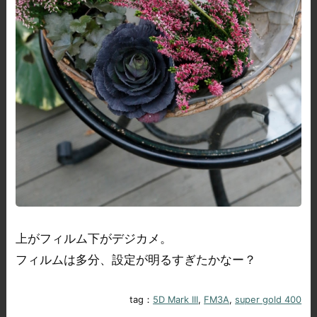
上がフィルム下がデジカメ。
フィルムは多分、設定が明るすぎたかなー？
tag：
5D Mark III
,
FM3A
,
super gold 400