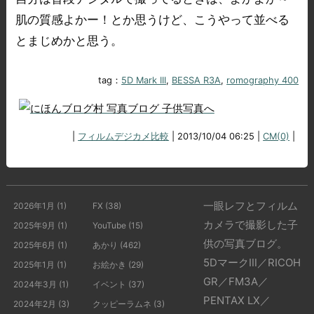
肌の質感よかー！とか思うけど、こうやって並べる
とまじめかと思う。
tag：
5D Mark III
,
BESSA R3A
,
romography 400
|
フィルムデジカメ比較
| 2013/10/04 06:25 |
CM(0)
|
一眼レフとフィルム
2026年1月
(1)
FX
(38)
カメラで撮影した子
2025年9月
(1)
YouTube
(15)
供の写真ブログ。
2025年6月
(1)
あかり
(462)
5DマークⅢ／RICOH
2025年1月
(1)
お絵かき
(29)
GR／FM3A／
2024年3月
(1)
イベント
(37)
PENTAX LX／
2024年2月
(3)
クッピーラムネ
(3)