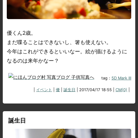
優くん2歳。
まだ喋ることはできないし、箸も使えない。
今年はこれができるといいなー。絵が描けるように
なるのは来年かなー？
tag：
5D Mark III
|
イベント
|
優
|
誕生日
| 2017/04/17 18:55 |
CM(0)
|
誕生日