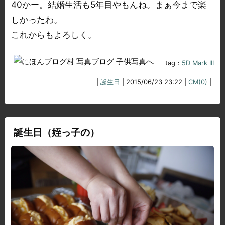
40かー。結婚生活も5年目やもんね。まぁ今まで楽
しかったわ。
これからもよろしく。
tag：
5D Mark III
|
誕生日
| 2015/06/23 23:22 |
CM(0)
|
誕生日（姪っ子の）