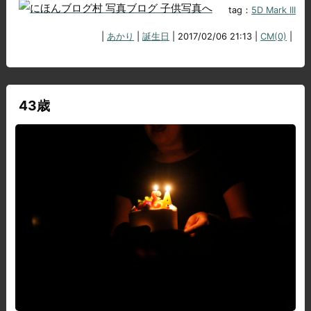
tag：
5D Mark III
|
あかり
|
誕生日
| 2017/02/06 21:13 |
CM(0)
|
43歳