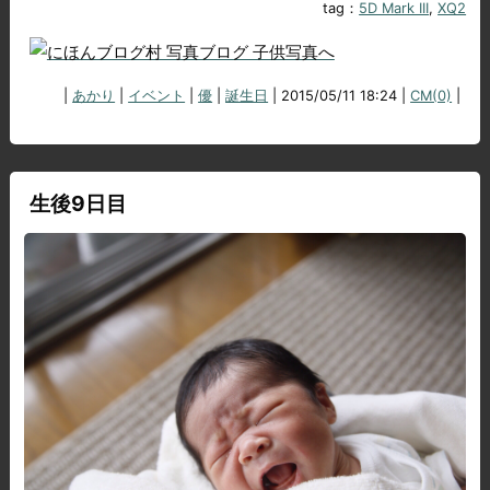
tag：
5D Mark III
,
XQ2
|
あかり
|
イベント
|
優
|
誕生日
| 2015/05/11 18:24 |
CM(0)
|
生後9日目